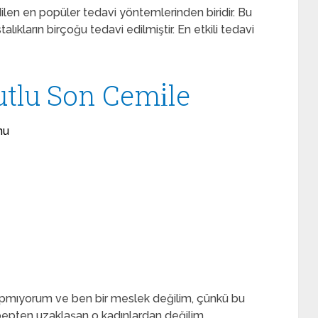
len en popüler tedavi yöntemlerinden biridir. Bu
alıkların birçoğu tedavi edilmiştir. En etkili tedavi
tlu Son Cemi̇le
nu
yapmıyorum ve ben bir meslek değilim, çünkü bu
epten uzaklaşan o kadınlardan değilim.