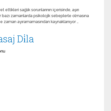
ettikleri sağlık sorunlarının içerisinde, aşırı
klar bazı zamanlarda psikolojik sebeplerle olmasına
ine zaman ayıramamasından kaynaklanıyor …
saj Di̇la
onu