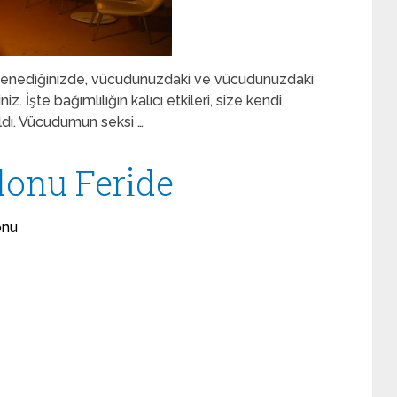
 denediğinizde, vücudunuzdaki ve vücudunuzdaki
. İşte bağımlılığın kalıcı etkileri, size kendi
ldı. Vücudumun seksi …
onu Feri̇de
onu