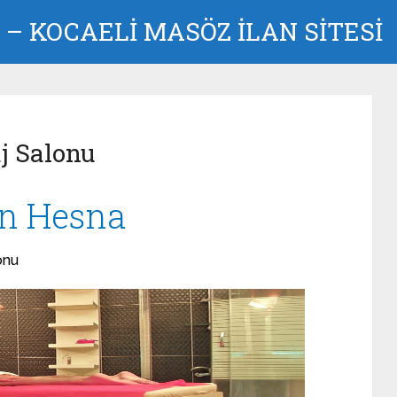
– KOCAELI MASÖZ İLAN SİTESİ
j Salonu
on Hesna
onu