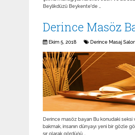
Beylikdüzü Beykente'de …
Derince Masöz Ba
Ekim 5, 2018
Derince Masaj Salo
Derince masöz bayan Bu konudaki seksi ve
bakmak, insanın dünyayı yeni bir gözle gör
sır olarak gördüğü …