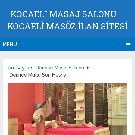
KOCAELI MASAJ SALONU –
KOCAELI MASÖZ İLAN SİTESİ
MENU
Anasayfa
Derince Masaj Salonu
Derince Mutlu Son Hesna