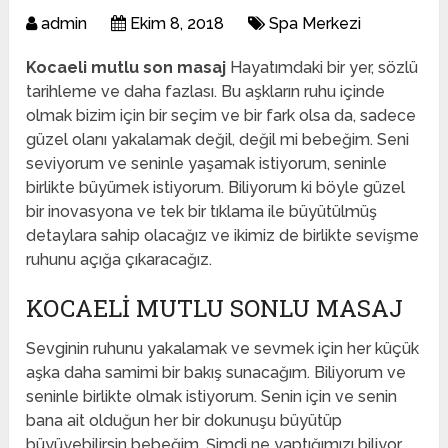
admin
Ekim 8, 2018
Spa Merkezi
Kocaeli mutlu son masaj
Hayatımdaki bir yer, sözlü
tarihleme ve daha fazlası. Bu aşkların ruhu içinde
olmak bizim için bir seçim ve bir fark olsa da, sadece
güzel olanı yakalamak değil, değil mi bebeğim. Seni
seviyorum ve seninle yaşamak istiyorum, seninle
birlikte büyümek istiyorum. Biliyorum ki böyle güzel
bir inovasyona ve tek bir tıklama ile büyütülmüş
detaylara sahip olacağız ve ikimiz de birlikte sevişme
ruhunu açığa çıkaracağız.
KOCAELI MUTLU SONLU MASAJ
Sevginin ruhunu yakalamak ve sevmek için her küçük
aşka daha samimi bir bakış sunacağım. Biliyorum ve
seninle birlikte olmak istiyorum. Senin için ve senin
bana ait olduğun her bir dokunuşu büyütüp
büyüyebilirsin bebeğim. Şimdi ne yaptığımızı biliyor