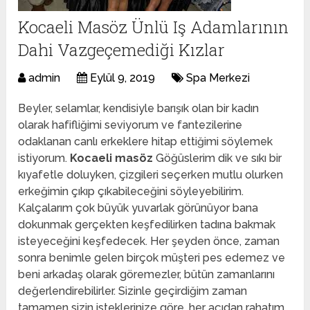
Kocaeli Masöz Ünlü Iş Adamlarının
Dahi Vazgeçemediği Kızlar
admin
Eylül 9, 2019
Spa Merkezi
Beyler, selamlar, kendisiyle barışık olan bir kadın
olarak hafifliğimi seviyorum ve fantezilerine
odaklanan canlı erkeklere hitap ettiğimi söylemek
istiyorum.
Kocaeli masöz
Göğüslerim dik ve sıkı bir
kıyafetle doluyken, çizgileri seçerken mutlu olurken
erkeğimin çıkıp çıkabileceğini söyleyebilirim.
Kalçalarım çok büyük yuvarlak görünüyor bana
dokunmak gerçekten keşfedilirken tadına bakmak
isteyeceğini keşfedecek. Her şeyden önce, zaman
sonra benimle gelen birçok müşteri pes edemez ve
beni arkadaş olarak göremezler, bütün zamanlarını
değerlendirebilirler. Sizinle geçirdiğim zaman
tamamen sizin isteklerinize göre, her açıdan rahatım