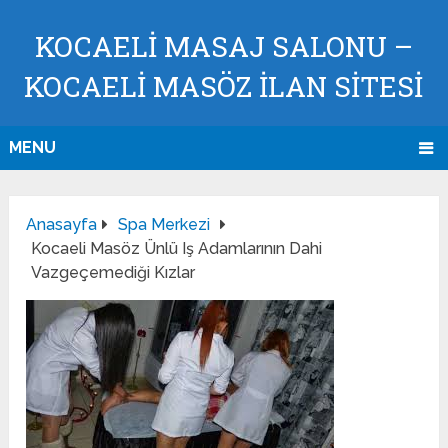
KOCAELI MASAJ SALONU –
KOCAELI MASÖZ İLAN SİTESİ
MENU
Anasayfa
Spa Merkezi
Kocaeli Masöz Ünlü Iş Adamlarının Dahi
Vazgeçemediği Kızlar