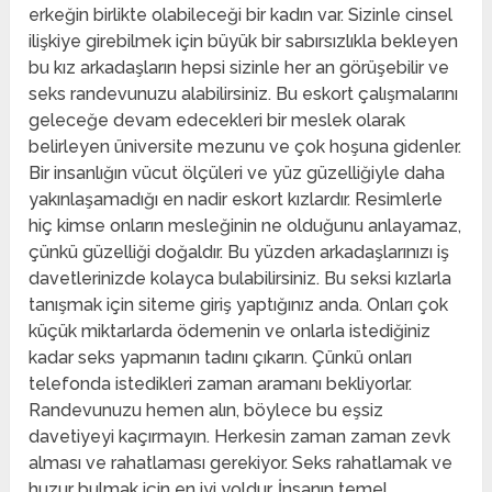
erkeğin birlikte olabileceği bir kadın var. Sizinle cinsel
ilişkiye girebilmek için büyük bir sabırsızlıkla bekleyen
bu kız arkadaşların hepsi sizinle her an görüşebilir ve
seks randevunuzu alabilirsiniz. Bu eskort çalışmalarını
geleceğe devam edecekleri bir meslek olarak
belirleyen üniversite mezunu ve çok hoşuna gidenler.
Bir insanlığın vücut ölçüleri ve yüz güzelliğiyle daha
yakınlaşamadığı en nadir eskort kızlardır. Resimlerle
hiç kimse onların mesleğinin ne olduğunu anlayamaz,
çünkü güzelliği doğaldır. Bu yüzden arkadaşlarınızı iş
davetlerinizde kolayca bulabilirsiniz. Bu seksi kızlarla
tanışmak için siteme giriş yaptığınız anda. Onları çok
küçük miktarlarda ödemenin ve onlarla istediğiniz
kadar seks yapmanın tadını çıkarın. Çünkü onları
telefonda istedikleri zaman aramanı bekliyorlar.
Randevunuzu hemen alın, böylece bu eşsiz
davetiyeyi kaçırmayın. Herkesin zaman zaman zevk
alması ve rahatlaması gerekiyor. Seks rahatlamak ve
huzur bulmak için en iyi yoldur. İnsanın temel