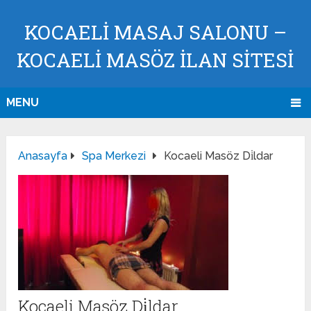
KOCAELI MASAJ SALONU –
KOCAELI MASÖZ İLAN SİTESİ
MENU
Anasayfa
Spa Merkezi
Kocaeli Masöz Di̇ldar
Kocaeli Masöz Di̇ldar