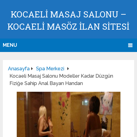
KOCAELI MASAJ SALONU –
KOCAELI MASÖZ İLAN SİTESİ
MENU
Anasayfa
Spa Merkezi
Kocaeli Masaj Salonu Modeller Kadar Düzgün
Fiziğe Sahip Anal Bayan Handan