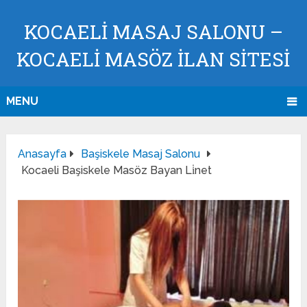
KOCAELI MASAJ SALONU –
KOCAELI MASÖZ İLAN SİTESİ
MENU
Anasayfa
Başiskele Masaj Salonu
Kocaeli Başiskele Masöz Bayan Li̇net