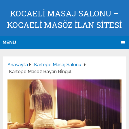
KOCAELI MASAJ SALONU –
KOCAELI MASÖZ İLAN SİTESİ
MENU
Anasayfa
Kartepe Masaj Salonu
Kartepe Masöz Bayan Bi̇ngül