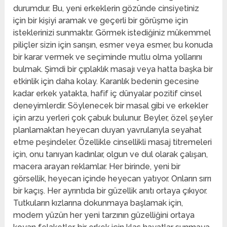
durumdur. Bu, yeni erkeklerin gözünde cinsiyetiniz
için bir kişiyi aramak ve geçerli bir görüşme için
isteklerinizi sunmaktır. Görmek istediğiniz mükemmel
piliçler sizin için sarışın, esmer veya esmer, bu konuda
bir karar vermek ve seçiminde mutlu olma yollarını
bulmak. Şimdi bir çıplaklık masajı veya hatta başka bir
etkinlik için daha kolay. Karanlık bedenin gecesine
kadar erkek yatakta, hafif iç dünyalar pozitif cinsel
deneyimlerdir. Söylenecek bir masal gibi ve erkekler
için arzu yerleri çok çabuk bulunur. Beyler, özel şeyler
planlamaktan heyecan duyan yavrularıyla seyahat
etme peşindeler. Özellikle cinsellikli masaj titremeleri
için, onu tanıyan kadınlar, olgun ve dul olarak çalışan,
macera arayan reklamlar. Her birinde, yeni bir
görsellik, heyecan içinde heyecan yatıyor. Onların sırrı
bir kaçış. Her ayrıntıda bir güzellik anıtı ortaya çıkıyor.
Tutkuların kızlarına dokunmaya başlamak için,
modern yüzün her yeni tarzının güzelliğini ortaya