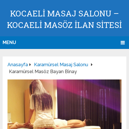
KOCAELI MASAJ SALONU –
KOCAELI MASÖZ İLAN SİTESİ
MENU
Anasayfa
Karamürsel Masaj Salonu
Karamürsel Masöz Bayan Bi̇nay