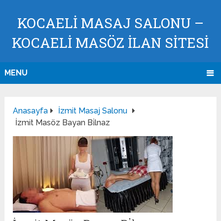
KOCAELI MASAJ SALONU –
KOCAELI MASÖZ İLAN SİTESİ
MENU
Anasayfa
İzmit Masaj Salonu
İzmit Masöz Bayan Bi̇lnaz