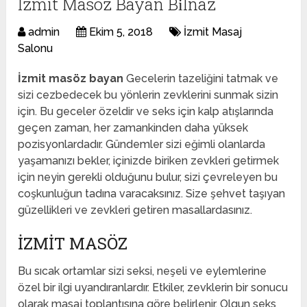
İzmit Masöz Bayan Bi̇lnaz
admin
Ekim 5, 2018
İzmit Masaj
Salonu
İzmit masöz bayan
Gecelerin tazeliğini tatmak ve
sizi cezbedecek bu yönlerin zevklerini sunmak sizin
için. Bu geceler özeldir ve seks için kalp atışlarında
geçen zaman, her zamankinden daha yüksek
pozisyonlardadır. Gündemler sizi eğimli olanlarda
yaşamanızı bekler, içinizde biriken zevkleri getirmek
için neyin gerekli olduğunu bulur, sizi çevreleyen bu
coşkunluğun tadına varacaksınız. Size şehvet taşıyan
güzellikleri ve zevkleri getiren masallardasınız.
İZMIT MASÖZ
Bu sıcak ortamlar sizi seksi, neşeli ve eylemlerine
özel bir ilgi uyandıranlardır. Etkiler, zevklerin bir sonucu
olarak masaj toplantısına göre belirlenir. Olgun seks