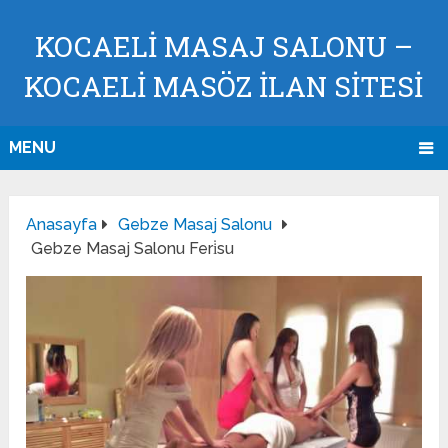
KOCAELI MASAJ SALONU –
KOCAELI MASÖZ İLAN SİTESİ
MENU
Anasayfa
Gebze Masaj Salonu
Gebze Masaj Salonu Feri̇su