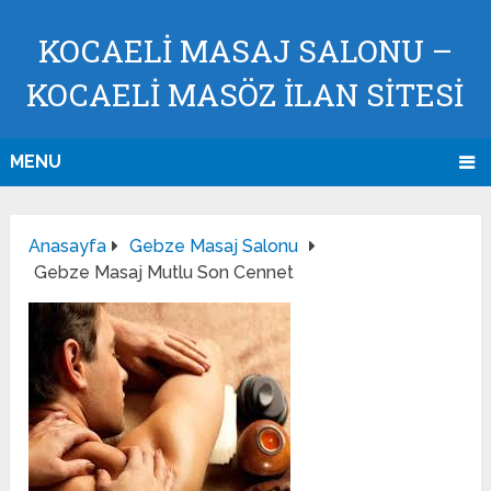
KOCAELI MASAJ SALONU –
KOCAELI MASÖZ İLAN SİTESİ
MENU
Anasayfa
Gebze Masaj Salonu
Gebze Masaj Mutlu Son Cennet