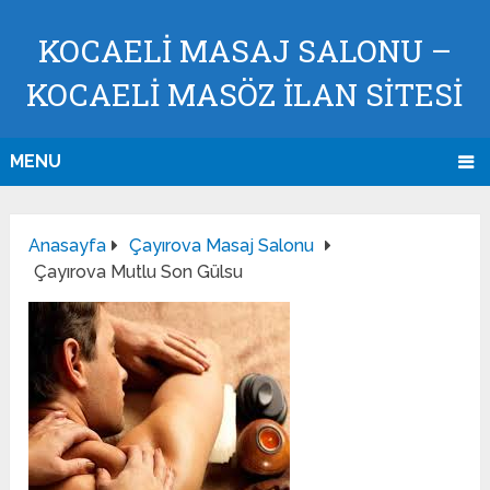
KOCAELI MASAJ SALONU –
KOCAELI MASÖZ İLAN SİTESİ
MENU
Anasayfa
Çayırova Masaj Salonu
Çayırova Mutlu Son Gülsu